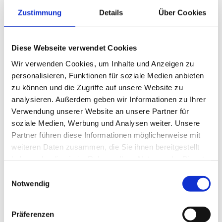
Zustimmung
Details
Über Cookies
Diese Webseite verwendet Cookies
Wir verwenden Cookies, um Inhalte und Anzeigen zu
personalisieren, Funktionen für soziale Medien anbieten
zu können und die Zugriffe auf unsere Website zu
Die KRAHNEN GmbH setzt bei allen Produkten auf Qualität
analysieren. Außerdem geben wir Informationen zu Ihrer
und modernste Technik. Um den steigenden Ansprüchen
Verwendung unserer Website an unsere Partner für
gerecht zu werden entwickelt und produziert KRAHNEN seit
soziale Medien, Werbung und Analysen weiter. Unsere
der Gründung ausschließlich in Deutschland und garantiert
Partner führen diese Informationen möglicherweise mit
gute, zuverlässige, solide und innovative Produkte. Der
weiteren Daten zusammen, die Sie ihnen bereitgestellt
Produktionsstandort Deutschland, liefert uns die idealen
haben oder die sie im Rahmen Ihrer Nutzung der Dienste
Voraussetzungen um beste Qualität bei Produkten und
gesammelt haben.
Einwilligungsauswahl
Service zu gewährleisten.
Notwendig
Präferenzen