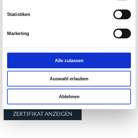
Statistiken
Marketing
Unsere Produktion wird überwacht und Auditiert durch die
Alle zulassen
TÜV Rheinland Industrie Service GmbH als neutraler und
unabhängiger Dienstleister mit zugelassener Stelle. Durch
verständliche und aussagekräftige Prüfberichte und
Auswahl erlauben
Baumusterprüfungen gewährleisten wir unseren Kunden
höchste Qualität und Sicherheit.
Ablehnen
ZERTIFIKAT ANZEIGEN