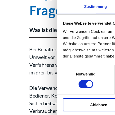
Fragen zu Con
Zustimmung
Diese Webseite verwendet 
Was ist die Definition von Conta
Wir verwenden Cookies, um I
und die Zugriffe auf unsere 
Website an unsere Partner fü
Bei Behältern muss verhindert werden,
möglicherweise mit weiteren
der Dienste gesammelt habe
Umwelt vor Kontaminationen geschützt w
Verfahrens wichtig. Handelt es sich u
Einwilligungsauswahl
im drei- bis vierstelligen Euro-Bereich
Notwendig
Die Verwendung einer Versiegelungslö
Bediener, Kontamination des Bediener
Sicherheitsaspekten für Arbeiter an P
Ablehnen
Verbraucherschutz zur Nachfrage nach