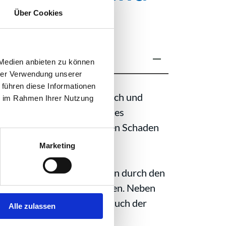
Über Cookies
 Medien anbieten zu können
hrer Verwendung unserer
 führen diese Informationen
toffe austreten und so Mensch und
ie im Rahmen Ihrer Nutzung
h die Wirtschaftlichkeit des
n Gramm Wirkstoff auch einen Schaden
Marketing
ngen: Produktkontamination durch den
hen verschiedenen Produkten. Neben
 durch Sachschäden trägt auch der
Alle zulassen