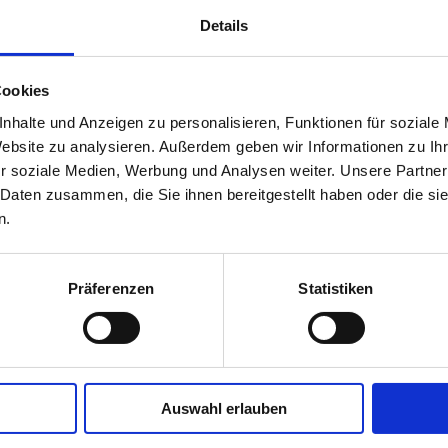
tainment.
Details
Cookies
inment?
nhalte und Anzeigen zu personalisieren, Funktionen für soziale
Website zu analysieren. Außerdem geben wir Informationen zu I
r soziale Medien, Werbung und Analysen weiter. Unsere Partner
 dass bei der Verarbeitung reaktive oder toxische S
 Daten zusammen, die Sie ihnen bereitgestellt haben oder die s
n.
erden. Neben der Sicherheit der Mitarbeiter ist auc
m eine teure Substanz, kann der Verlust von wenige
 bedeuten.
Präferenzen
Statistiken
sung verhindert eine Kontamination aus drei Richtu
s durch das Produkt und Kreuzkontamination zwisc
roduktionsstandorten und wirtschaftlichen Verlusten
Auswahl erlauben
 dust Containment-Systemen bei.