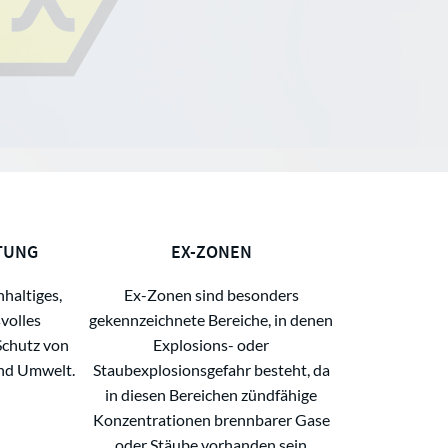
TUNG
EX-ZONEN
hhaltiges,
Ex-Zonen sind besonders
volles
gekennzeichnete Bereiche, in denen
Schutz von
Explosions- oder
nd Umwelt.
Staubexplosionsgefahr besteht, da
in diesen Bereichen zündfähige
Konzentrationen brennbarer Gase
oder Stäube vorhanden sein