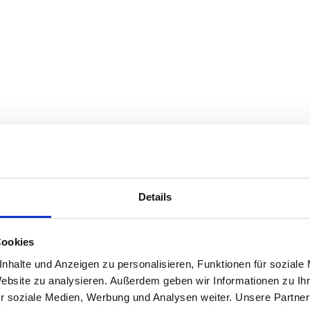
on Ihrem Industriesauger
Details
für extreme Randbedingungen und durch langjährige
n es um Absauglösungen in ATEX-klassifizierten Umg
Cookies
nsam mit Ihnen die technisch und wirtschaftlich bes
nhalte und Anzeigen zu personalisieren, Funktionen für soziale
r Industriesauger und weitere Reinigungsprodukte du
Website zu analysieren. Außerdem geben wir Informationen zu I
Prototyp-Workshops oder Produktschulungen an. Sie 
r soziale Medien, Werbung und Analysen weiter. Unsere Partner
e und Leistungen erfahren? Nehmen Sie Kontakt auf –