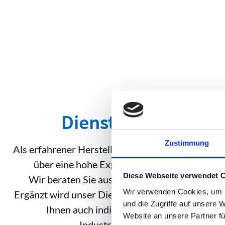
Dienstleistungen v
Zustimmung
Als erfahrener Hersteller von Industriesaugern 
über eine hohe Expertise. Insbesondere wen
Diese Webseite verwendet 
Wir beraten Sie ausführlich und planen gemei
Wir verwenden Cookies, um I
Ergänzt wird unser Dienstleistungsportfolio fü
und die Zugriffe auf unsere 
Ihnen auch individuelle Schulungen wie 
Website an unsere Partner fü
Industriesaugern, unsere Produkt