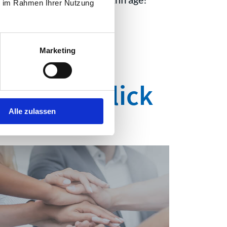
ie im Rahmen Ihrer Nutzung
Marketing
f einen Blick
Alle zulassen