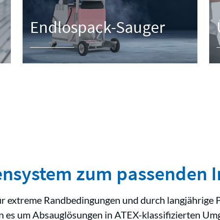
Endlospack-Sauger
nsystem zum passenden I
für extreme Randbedingungen und durch langjährige
n es um Absauglösungen in ATEX-klassifizierten Umg