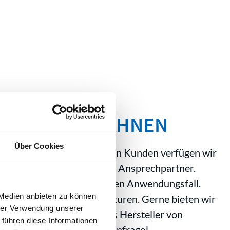
-Hersteller KRAHNEN
Über Cookies
 Partnerschaften mit unseren Kunden verfügen wir
ebungen geht, sind wir Ihr Ansprechpartner.
te Reinigungslösung für Ihren Anwendungsfall.
 Medien anbieten zu können
rch Wartungen und Reparaturen. Gerne bieten wir
hrer Verwendung unserer
möchten mehr über uns als Hersteller von
 führen diese Informationen
 wir freuen uns auf Ihre Anfrage!